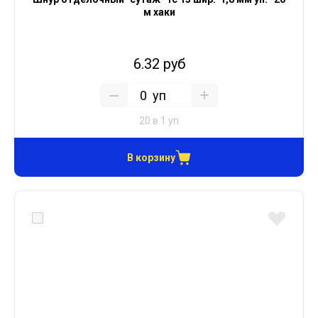
м хаки
6.32 руб
уп
20 в 1 уп
В корзину