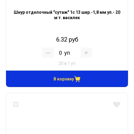
Шнур отделочный "сутаж" 1с 13 шир.-1,8 мм уп.- 20
м т. василек
6.32 руб
уп
20 в 1 уп
В корзину