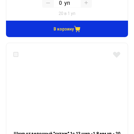
уп
20 в 1 уп
В корзину
Шнур отделочный "сутаж" 1с 13 шир.-1,8 мм уп.- 20