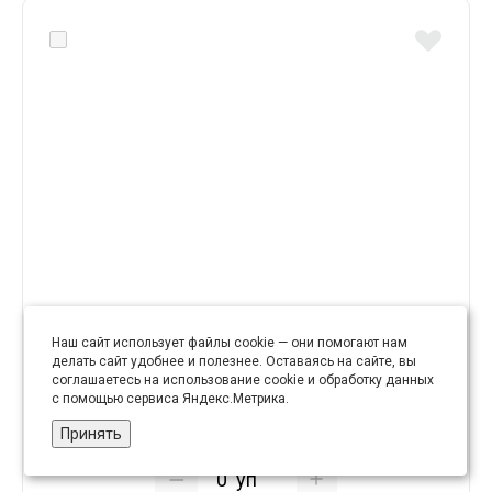
Шнур отделочный "сутаж" арт. 2473 двухцветный
Наш сайт использует файлы cookie — они помогают нам
шир. 2 мм (уп. 20 м) бело-зеленый
делать сайт удобнее и полезнее. Оставаясь на сайте, вы
соглашаетесь на использование cookie и обработку данных
с помощью сервиса Яндекс.Метрика.
12.67 руб
Принять
уп