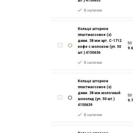
шт.) 4150635
В наличии
Кольцо шторное
пластмассовое (э)
диам. 38 мм арт. С-1712
50 
кофе с молоком (уп. 50
9.
шт.) 4150636
В наличии
Кольцо шторное
пластмассовое (э)
диам. 38 мм молочный
50 
шоколад (уп. 50 шт.)
9.7
4150639
В наличии