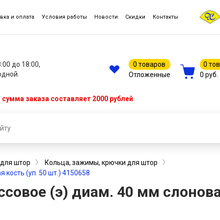
вка и оплата
Условия работы
Новости
Скидки
Контакты
8:00 до 18:00,
0 товаров
0 то
одной.
Отложенные
0 руб.
сумма заказа составляет 2000 рублей
 для штор
Кольца, зажимы, крючки для штор
 кость (уп. 50 шт.) 4150658
овое (э) диам. 40 мм слоновая