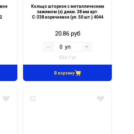
овое
Кольцо шторное с металлическим
зажимом (э) диам. 38 мм арт.
42
С-338 коричневое (уп. 50 шт.) 4044
20.86 руб
уп
50 в 1 уп
В корзину