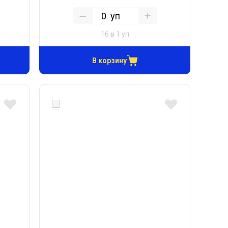
уп
16 в 1 уп
В корзину