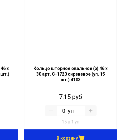
46 х
Кольцо шторное овальное (э) 46 х
 шт.)
30 арт. С-1720 сиреневое (уп. 15
шт.) 4103
7.15 руб
уп
15 в 1 уп
В корзину