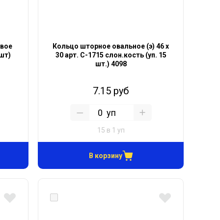
овое
Кольцо шторное овальное (э) 46 х
 шт)
30 арт. С-1715 слон.кость (уп. 15
шт.) 4098
7.15 руб
уп
15 в 1 уп
В корзину