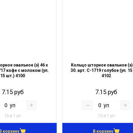
рное овальное (э) 46 х
Кольцо шторное овальное (э) 
717 кофе с молоком (уп.
30. арт. С-1719 голубое (уп. 15
15 шт.) 4100
4102
7.15 руб
7.15 руб
уп
уп
15 в 1 уп
15 в 1 уп
В корзину
В корзину