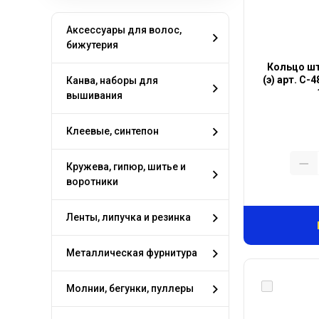
Аксессуары для волос,
бижутерия
Кольцо ш
(э) арт. С-
Канва, наборы для
вышивания
Клеевые, синтепон
Кружева, гипюр, шитье и
воротники
Ленты, липучка и резинка
Металлическая фурнитура
Молнии, бегунки, пуллеры