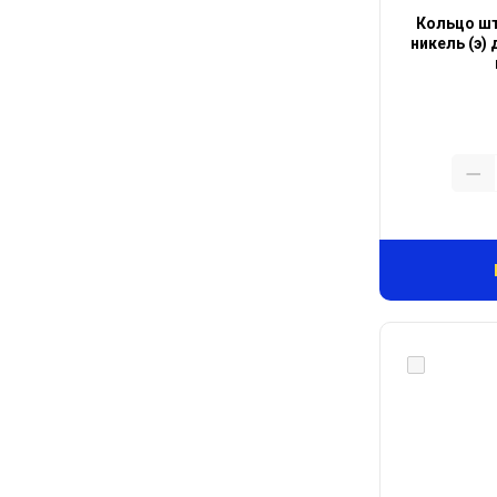
Кольцо ш
никель (э) 