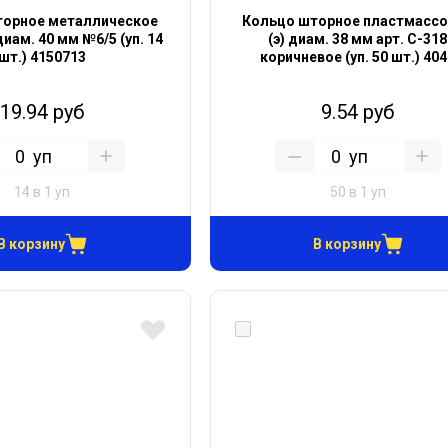
торное металлическое
Кольцо шторное пластмасс
диам. 40 мм №6/5 (уп. 14
(э) диам. 38 мм арт. С-318
шт.) 4150713
коричневое (уп. 50 шт.) 40
19.94 руб
9.54 руб
уп
уп
14 в 1 уп
50 в 1 уп
В корзину
В корзину