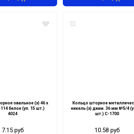
рное овальное (э) 46 х
Кольцо шторное металличе
-114 белое (уп. 15 шт.)
никель (э) диам. 36 мм №5/4 (у
4024
шт.) С-1700
7.15 руб
10.58 руб