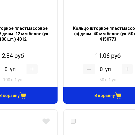
торное пластмассовое
Кольцо шторное пластмасс
48 диам. 12 мм белое (уп.
(э) диам. 40 мм белое (уп. 50
100 шт.) 4012
4150773
2.84 руб
11.06 руб
уп
уп
100 в 1 уп
50 в 1 уп
В корзину
В корзину