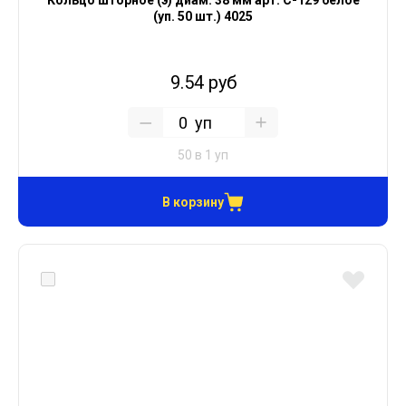
Кольцо шторное (э) диам. 38 мм арт. С-129 белое
(уп. 50 шт.) 4025
9.54 руб
уп
50 в 1 уп
В корзину