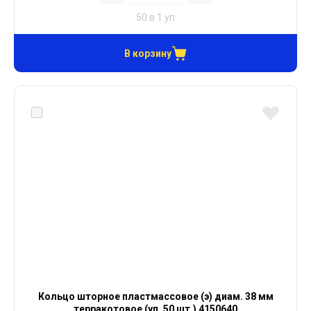
50 в 1 уп
В корзину
Кольцо шторное пластмассовое (э) диам. 38 мм
терракотовое (уп. 50 шт.) 4150640