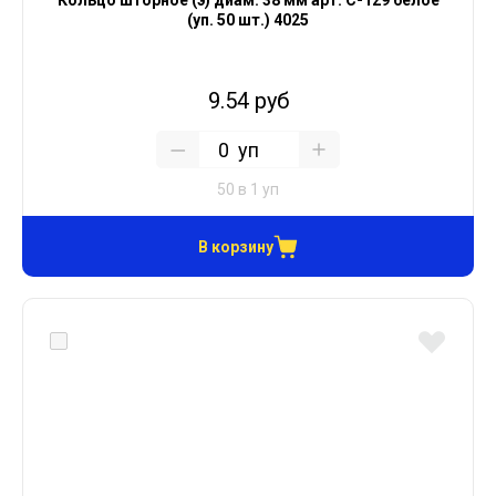
Кольцо шторное (э) диам. 38 мм арт. С-129 белое
(уп. 50 шт.) 4025
9.54 руб
уп
50 в 1 уп
В корзину