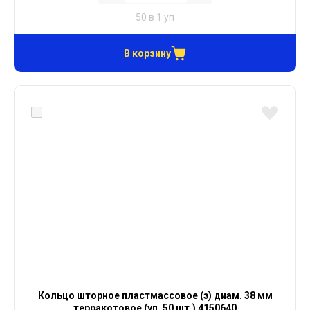
50 в 1 уп
В корзину
Кольцо шторное пластмассовое (э) диам. 38 мм
терракотовое (уп. 50 шт.) 4150640